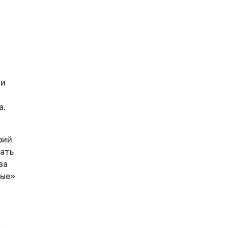
ли
а,
рий
тать
за
ные»