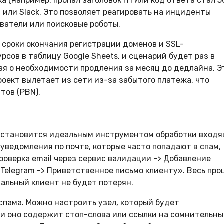
 (например, пропал заголовок H1 или код ответа стал 50
или Slack. Это позволяет реагировать на инциденты
ователи или поисковые роботы.
сроки окончания регистрации доменов и SSL-
сов в таблицу Google Sheets, и сценарий будет раз в
ая о необходимости продления за месяц до дедлайна. Э
оект вылетает из сети из-за забытого платежа, что
тов (PBN).
n становится идеальным инструментом обработки вход
 уведомления по почте, которые часто попадают в спам,
роверка email через сервис валидации -> Добавление
Telegram -> Приветственное письмо клиенту». Весь про
альный клиент не будет потерян.
спама. Можно настроить узел, который будет
и оно содержит стоп-слова или ссылки на сомнительны