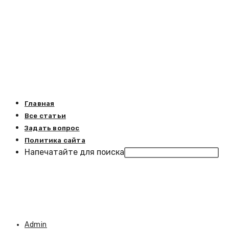
Перейти
Блог свободного Вебмастера
к
содержимому
Посмотреть
меню
сайта
Главная
Все статьи
Задать вопрос
Политика сайта
Напечатайте для поиска
Автор
Admin