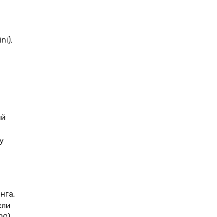
ni).
ий
у
нга,
сли