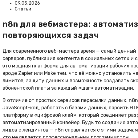
записи:
Запись
09.05.2026
опубликована:
Рубрика
Статьи
записи:
n8n для вебмастера: автомати
повторяющихся задач
Для современного веб-мастера время — самый ценный 
серверов, публикация контента в социальных сетях и 
это мощная платформа для автоматизации рабочих проц
вроде Zapier или Make тем, что её можно установить 
лимитов, защиту данных и возможность создавать ско
абонентской платы за каждый «шаг» автоматизации.
В отличие от простых сервисов пересылки данных, n8n 
JavaScript-код, работать с базами данных, парсить H
платформу в «цифровой клей», который соединяет ра
автоматизированный конвейер. Будь то создание авто
лидов с лендингов — n8n справляется с этими задача
кто не является профессиональным программистом.