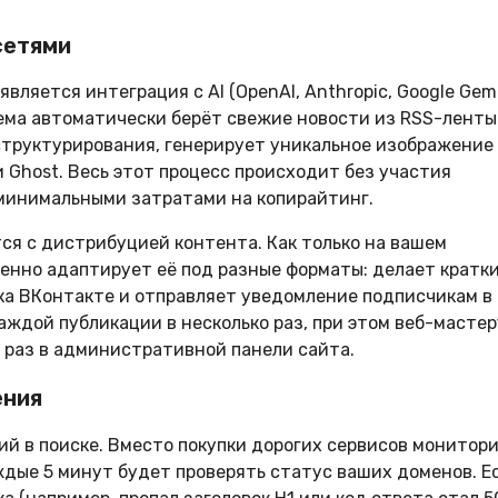
сетями
ляется интеграция с AI (OpenAI, Anthropic, Google Gemi
ема автоматически берёт свежие новости из RSS-ленты
 структурирования, генерирует уникальное изображение
и Ghost. Весь этот процесс происходит без участия
 минимальными затратами на копирайтинг.
ся с дистрибуцией контента. Как только на вашем
венно адаптирует её под разные форматы: делает кратк
лика ВКонтакте и отправляет уведомление подписчикам в
аждой публикации в несколько раз, при этом веб-мастер
 раз в административной панели сайта.
ения
ий в поиске. Вместо покупки дорогих сервисов монитори
ждые 5 минут будет проверять статус ваших доменов. Е