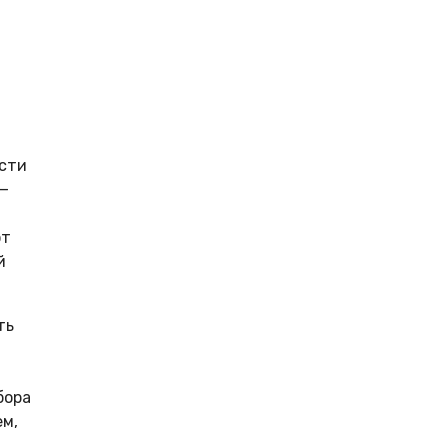
ости
 —
от
й
ть
бора
ем,