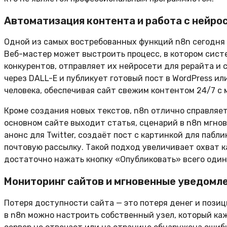
Автоматизация контента и работа с нейро
Одной из самых востребованных функций n8n сегодня яв
Веб-мастер может выстроить процесс, в котором сист
конкурентов, отправляет их нейросети для рерайта и
через DALL-E и публикует готовый пост в WordPress ил
человека, обеспечивая сайт свежим контентом 24/7 с
Кроме создания новых текстов, n8n отлично справляет
основном сайте выходит статья, сценарий в n8n мгно
анонс для Twitter, создаёт пост с картинкой для паб
почтовую рассылку. Такой подход увеличивает охват к
достаточно нажать кнопку «Опубликовать» всего один
Мониторинг сайтов и мгновенные уведомл
Потеря доступности сайта — это потеря денег и позиц
в n8n можно настроить собственный узел, который ка