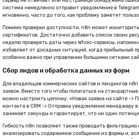
сервер не отвечает или на странице обнаружена ошибка
система немедленно отправит уведомление в Telegram 
мгновенно, часто до того, как проблему заметят польз
Помимо проверки доступности, n8n может мониторить 
сертификатов. Достаточно добавить список своих ресур
неделю проверять даты через Whois-сервисы, напомин
избавляет от досадных ситуаций, когда прибыльный пр
особенно важно при управлении большими сетками сай
Сбор лидов и обработка данных из форм
Для владельцев коммерческих сайтов и лендингов n8
заявок. Вместо того чтобы полагаться на стандартные
можно настроить цепочку: «Новая заявка на сайте -> П
контакта в CRM -> Отправка уведомления менеджеру в 
занимает секунды и гарантирует, что ни один потенци
Гибкость n8n позволяет также проводить фильтрацию 
анализировать содержимое сообщения из формы и, есл