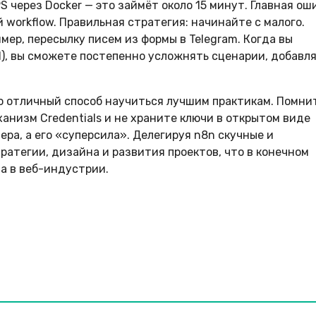
 через Docker — это займёт около 15 минут. Главная ош
 workflow. Правильная стратегия: начинайте с малого.
ер, пересылку писем из формы в Telegram. Когда вы
N), вы сможете постепенно усложнять сценарии, добавл
о отличный способ научиться лучшим практикам. Помни
ханизм Credentials и не храните ключи в открытом виде
ра, а его «суперсила». Делегируя n8n скучные и
атегии, дизайна и развития проектов, что в конечном
а в веб-индустрии.