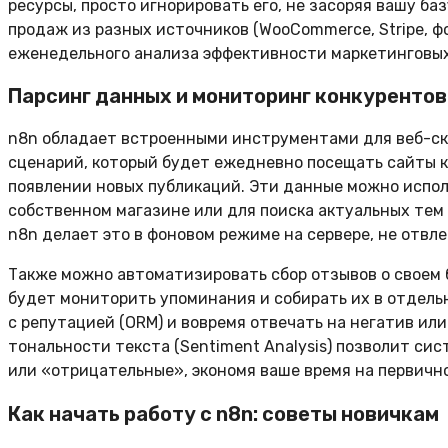
ресурсы, просто игнорировать его, не засоряя вашу ба
продаж из разных источников (WooCommerce, Stripe, ф
еженедельного анализа эффективности маркетинговых
Парсинг данных и мониторинг конкурентов
n8n обладает встроенными инструментами для веб-ск
сценарий, который будет ежедневно посещать сайты к
появлении новых публикаций. Эти данные можно испол
собственном магазине или для поиска актуальных тем 
n8n делает это в фоновом режиме на сервере, не отвле
Также можно автоматизировать сбор отзывов о своем 
будет мониторить упоминания и собирать их в отдель
с репутацией (ORM) и вовремя отвечать на негатив ил
тональности текста (Sentiment Analysis) позволит с
или «отрицательные», экономя ваше время на первичн
Как начать работу с n8n: советы новичкам